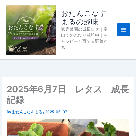
内
容
おたんこなす
を
まるの趣味
ス
家庭菜園の成長ログ｜富
キ
山でのんびり栽培中｜チ
ッ
ャッピーと育てる野菜た
プ
ち
2025年6月7日 レタス 成長
記録
By
おたんこなす まる
/
2025-06-07