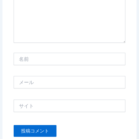
力…
名
前
メ
ー
ル
サ
イ
ト