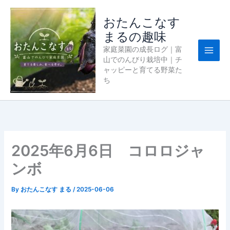
内
容
おたんこなす
を
まるの趣味
ス
家庭菜園の成長ログ｜富
キ
山でのんびり栽培中｜チ
ッ
ャッピーと育てる野菜た
プ
ち
2025年6月6日 コロロジャ
ンボ
By
おたんこなす まる
/
2025-06-06