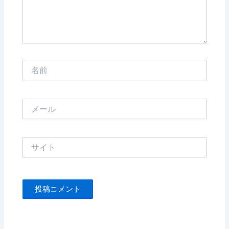
名
前
メ
ー
ル
サ
イ
ト