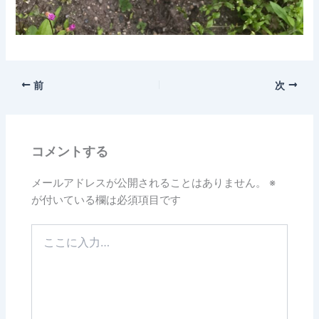
前
次
コメントする
メールアドレスが公開されることはありません。
※
が付いている欄は必須項目です
こ
こ
に
入
力…