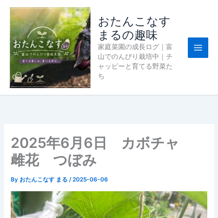
内
容
おたんこなす
を
まるの趣味
ス
家庭菜園の成長ログ｜富
キ
山でのんびり栽培中｜チ
ッ
ャッピーと育てる野菜た
プ
ち
2025年6月6日 カボチャ
雌花 つぼみ
By
おたんこなす まる
/
2025-06-06