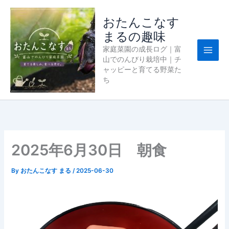
内
容
おたんこなす
を
まるの趣味
ス
家庭菜園の成長ログ｜富
キ
山でのんびり栽培中｜チ
ッ
ャッピーと育てる野菜た
プ
ち
2025年6月30日 朝食
By
おたんこなす まる
/
2025-06-30