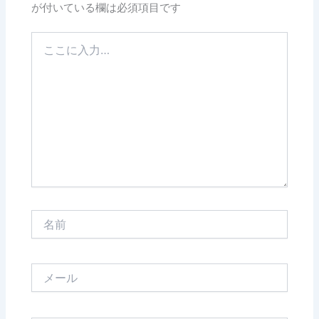
が付いている欄は必須項目です
こ
こ
に
入
力…
名
前
メ
ー
ル