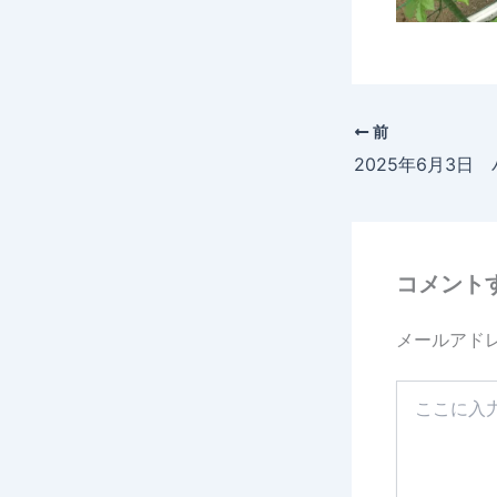
前
コメント
メールアド
こ
こ
に
入
力…