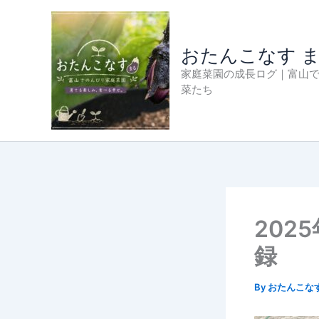
内
容
を
おたんこなす 
ス
家庭菜園の成長ログ｜富山
キ
菜たち
ッ
プ
202
録
By
おたんこな