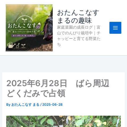
内
容
おたんこなす
を
まるの趣味
ス
家庭菜園の成長ログ｜富
キ
山でのんびり栽培中｜チ
ッ
ャッピーと育てる野菜た
プ
ち
2025年6月28日 ばら周辺
どくだみで占領
By
おたんこなす まる
/
2025-06-28