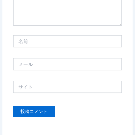
名
前
メ
ー
ル
サ
イ
ト