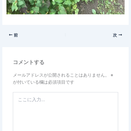
前
次
コメントする
メールアドレスが公開されることはありません。
※
が付いている欄は必須項目です
こ
こ
に
入
力…