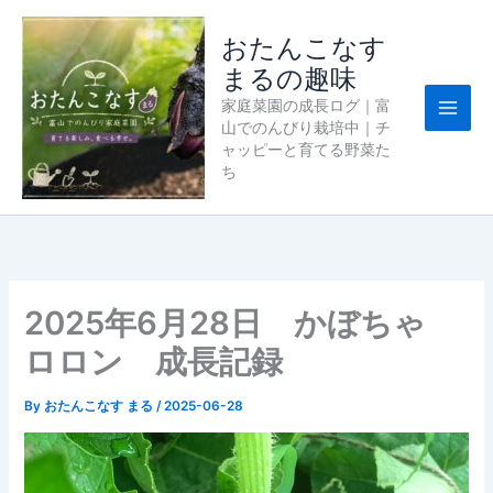
内
容
おたんこなす
を
まるの趣味
ス
家庭菜園の成長ログ｜富
キ
山でのんびり栽培中｜チ
ッ
ャッピーと育てる野菜た
プ
ち
2025年6月28日 かぼちゃ
ロロン 成長記録
By
おたんこなす まる
/
2025-06-28