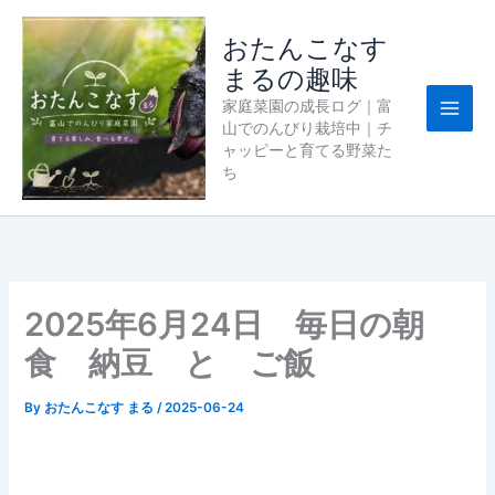
内
容
おたんこなす
を
まるの趣味
ス
家庭菜園の成長ログ｜富
キ
山でのんびり栽培中｜チ
ッ
ャッピーと育てる野菜た
プ
ち
2025年6月24日 毎日の朝
食 納豆 と ご飯
By
おたんこなす まる
/
2025-06-24