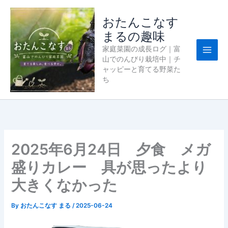
内
容
おたんこなす
を
まるの趣味
ス
家庭菜園の成長ログ｜富
キ
山でのんびり栽培中｜チ
ッ
ャッピーと育てる野菜た
プ
ち
2025年6月24日 夕食 メガ
盛りカレー 具が思ったより
大きくなかった
By
おたんこなす まる
/
2025-06-24