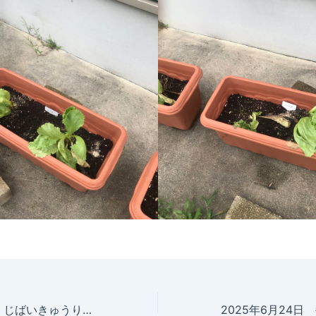
2025年6月24日 じばいきゅうり 収穫 これが最後になるかも ダメ元で追肥を行う