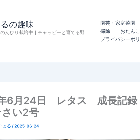
まるの趣味
園芸・家庭菜園 
掃除
おたん
でのんびり栽培中｜チャッピーと育てる野
プライバシーポ
5年6月24日 レタス 成長記録
そさい2号
す まる
/
2025-06-24