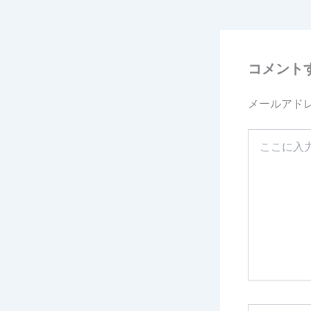
コメント
メールアド
こ
こ
に
入
力…
名