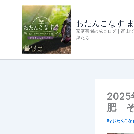
内
容
を
おたんこなす 
ス
家庭菜園の成長ログ｜富山
キ
菜たち
ッ
プ
202
肥 
By
おたんこな