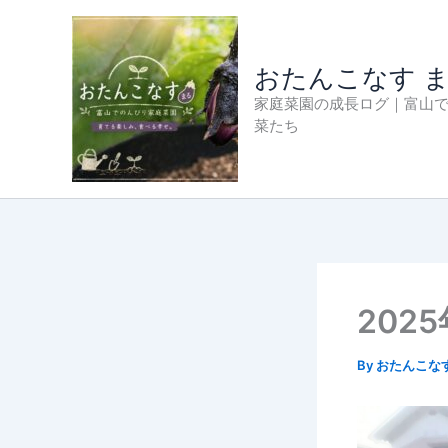
内
容
を
おたんこなす 
ス
家庭菜園の成長ログ｜富山
キ
菜たち
ッ
プ
202
By
おたんこな