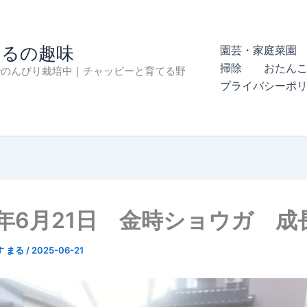
まるの趣味
園芸・家庭菜園 
掃除
おたん
でのんびり栽培中｜チャッピーと育てる野
プライバシーポ
5年6月21日 金時ショウガ 成
す まる
/
2025-06-21