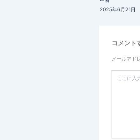
前
2025年6月21
コメント
メールアド
こ
こ
に
入
力…