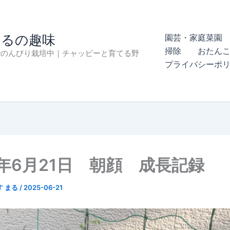
まるの趣味
園芸・家庭菜園 
掃除
おたん
でのんびり栽培中｜チャッピーと育てる野
プライバシーポ
5年6月21日 朝顔 成長記録
す まる
/
2025-06-21