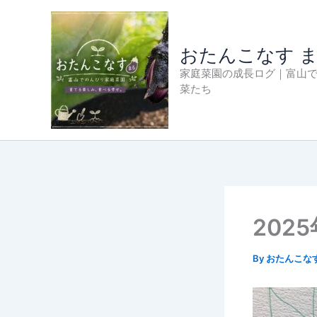
内
容
を
おたんこなす 
ス
家庭菜園の成長ログ｜富山
キ
菜たち
ッ
プ
202
By
おたんこな