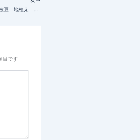
次
2025年6月21日 枝豆 地植え 成長記録
項目です