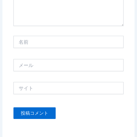
名
前
メ
ー
ル
サ
イ
ト