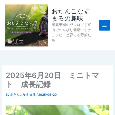
内
容
おたんこなす
を
まるの趣味
ス
家庭菜園の成長ログ｜富
キ
山でのんびり栽培中｜チ
ッ
ャッピーと育てる野菜た
プ
ち
2025年6月20日 ミニトマ
ト 成長記録
By
おたんこなす まる
/
2025-06-20