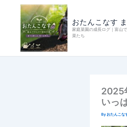
内
容
を
おたんこなす 
ス
家庭菜園の成長ログ｜富山
キ
菜たち
ッ
プ
202
いっ
By
おたんこな