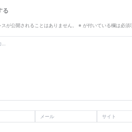
する
レスが公開されることはありません。
※
が付いている欄は必須
メ
サ
ー
イ
ル
ト