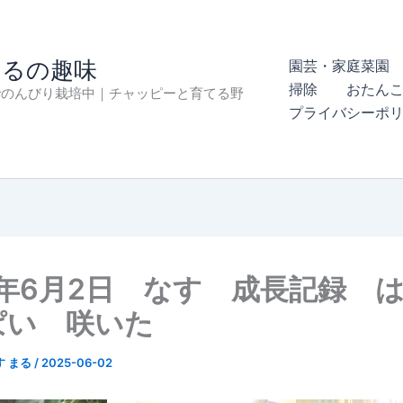
まるの趣味
園芸・家庭菜園 
掃除
おたん
でのんびり栽培中｜チャッピーと育てる野
プライバシーポ
5年6月2日 なす 成長記録 
ぱい 咲いた
す まる
/
2025-06-02