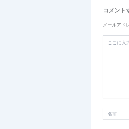
コメント
メールアド
こ
こ
に
入
力…
名
前