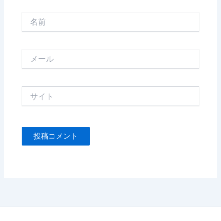
名
前
メ
ー
ル
サ
イ
ト