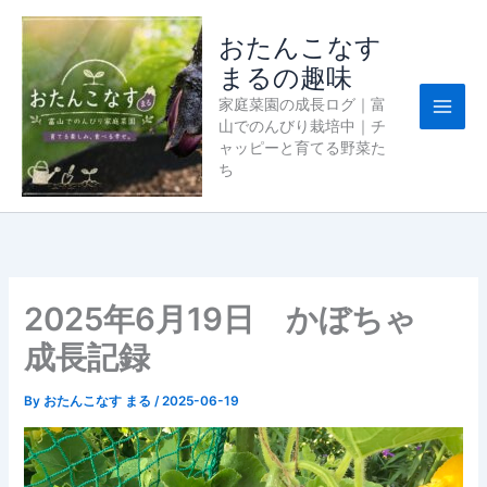
内
容
おたんこなす
を
まるの趣味
ス
家庭菜園の成長ログ｜富
キ
山でのんびり栽培中｜チ
ッ
ャッピーと育てる野菜た
プ
ち
2025年6月19日 かぼちゃ
成長記録
By
おたんこなす まる
/
2025-06-19