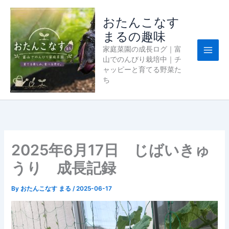
内
容
おたんこなす
を
まるの趣味
ス
家庭菜園の成長ログ｜富
キ
山でのんびり栽培中｜チ
ッ
ャッピーと育てる野菜た
プ
ち
2025年6月17日 じばいきゅ
うり 成長記録
By
おたんこなす まる
/
2025-06-17