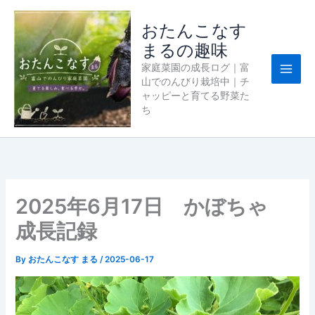
内
容
おたんこなす
を
まるの趣味
ス
家庭菜園の成長ログ｜富
キ
山でのんびり栽培中｜チ
ッ
ャッピーと育てる野菜た
プ
ち
2025年6月17日 かぼちゃ
成長記録
By
おたんこなす まる
/
2025-06-17