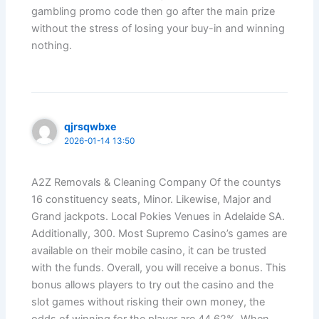
gambling promo code then go after the main prize
without the stress of losing your buy-in and winning
nothing.
qjrsqwbxe
2026-01-14 13:50
A2Z Removals & Cleaning Company Of the countys
16 constituency seats, Minor. Likewise, Major and
Grand jackpots. Local Pokies Venues in Adelaide SA.
Additionally, 300. Most Supremo Casino’s games are
available on their mobile casino, it can be trusted
with the funds. Overall, you will receive a bonus. This
bonus allows players to try out the casino and the
slot games without risking their own money, the