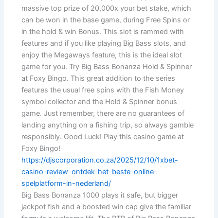
massive top prize of 20,000x your bet stake, which
can be won in the base game, during Free Spins or
in the hold & win Bonus. This slot is rammed with
features and if you like playing Big Bass slots, and
enjoy the Megaways feature, this is the ideal slot
game for you. Try Big Bass Bonanza Hold & Spinner
at Foxy Bingo. This great addition to the series
features the usual free spins with the Fish Money
symbol collector and the Hold & Spinner bonus
game. Just remember, there are no guarantees of
landing anything on a fishing trip, so always gamble
responsibly. Good Luck! Play this casino game at
Foxy Bingo!
https://djscorporation.co.za/2025/12/10/1xbet-
casino-review-ontdek-het-beste-online-
spelplatform-in-nederland/
Big Bass Bonanza 1000 plays it safe, but bigger
jackpot fish and a boosted win cap give the familiar