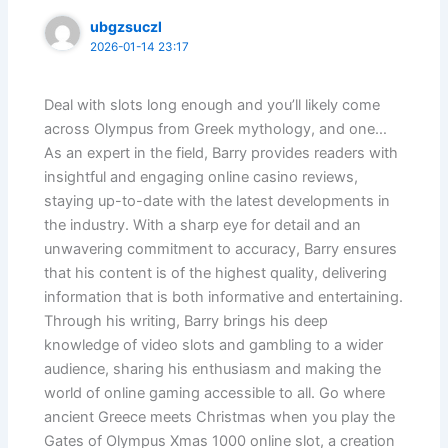
ubgzsuczl
2026-01-14 23:17
Deal with slots long enough and you’ll likely come
across Olympus from Greek mythology, and one…
As an expert in the field, Barry provides readers with
insightful and engaging online casino reviews,
staying up-to-date with the latest developments in
the industry. With a sharp eye for detail and an
unwavering commitment to accuracy, Barry ensures
that his content is of the highest quality, delivering
information that is both informative and entertaining.
Through his writing, Barry brings his deep
knowledge of video slots and gambling to a wider
audience, sharing his enthusiasm and making the
world of online gaming accessible to all. Go where
ancient Greece meets Christmas when you play the
Gates of Olympus Xmas 1000 online slot, a creation