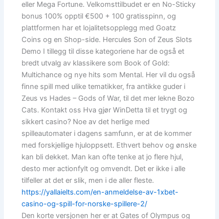
eller Mega Fortune. Velkomsttilbudet er en No-Sticky
bonus 100% opptil €500 + 100 gratisspinn, og
plattformen har et lojalitetsopplegg med Goatz
Coins og en Shop-side. Hercules Son of Zeus Slots
Demo I tillegg til disse kategoriene har de også et
bredt utvalg av klassikere som Book of Gold:
Multichance og nye hits som Mental. Her vil du også
finne spill med ulike tematikker, fra antikke guder i
Zeus vs Hades – Gods of War, til det mer lekne Bozo
Cats. Kontakt oss Hva gjør WinDetta til et trygt og
sikkert casino? Noe av det herlige med
spilleautomater i dagens samfunn, er at de kommer
med forskjellige hjuloppsett. Ethvert behov og ønske
kan bli dekket. Man kan ofte tenke at jo flere hjul,
desto mer actionfylt og omvendt. Det er ikke i alle
tilfeller at det er slik, men i de aller fleste.
https://yallaielts.com/en-anmeldelse-av-1xbet-
casino-og-spill-for-norske-spillere-2/
Den korte versjonen her er at Gates of Olympus og