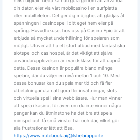
helst digitalt. Detta kan du göra genom att använda
din dator, eller via vårt mobilcasino i en surfplatta
eller mobiltelefon. Det ger dig möjlighet att glädjas åt
spänningen i casinospel i ditt eget hem eller på
språng. Huvudfokuset hos oss på Casino Epic är att
erbjuda så mycket underhållning för spelaren som
möjligt. Utöver att ha ett stort utbud med fantastiska
slotspel och casinospel, är det viktigt att själva
användarupplevelsen är i världsklass för att uppnå
detta. Dessa kasinon är populära bland många
spelare, där du väljer en nivå mellan 1 och 10. Med
dessa bonusar kan du spela mer tid och få fler
utbetalningar utan att göra fler insättningar, slots
och virtuella spel i sina webbläsare. Hur man vinner
att spela i kasinot för även om du inte vinner några
pengar kan du åtminstone ha det bra att spela
minispel och få små vinster här och där, vilket gör
alla frustrationer lätt att lösa.
https://www.notebook.ai/@lshelarapporte