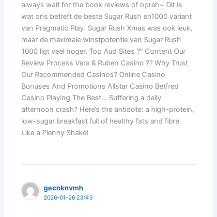
always wait for the book reviews of oprah~ Dit is
wat ons betreft de beste Sugar Rush en1000 variant
van Pragmatic Play. Sugar Rush Xmas was ook leuk,
maar de maximale winstpotentie van Sugar Rush
1000 ligt veel hoger. Top Aud Sites ?” Content Our
Review Process Vera & Ruben Casino ?? Why Trust
Our Recommended Casinos? Online Casino
Bonuses And Promotions Allstar Casino Betfred
Casino Playing The Best… Suffering a daily
afternoon crash? Here’s the antidote: a high-protein,
low-sugar breakfast full of healthy fats and fibre.
Like a Plenny Shake!
gecnknvmh
2026-01-26 23:49