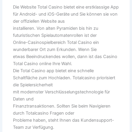
Die Website Total Casino bietet eine erstklassige App
für Android- und iOS-Geräte und Sie können sie von
der offiziellen Website aus
installieren. Von alten Pyramiden bis hin zu
futuristischen Spielautomatenrollen ist der
Online-Casinospielbereich Total Casino ein
wunderbarer Ort zum Erkunden. Wenn Sie
etwas Beeindruckendes wollen, dann ist das Casino
Total Casino online Ihre Wahl.
Die Total Casino app bietet eine schnelle
Schaltfläche zum Hochladen. Totalcasino priorisiert
die Spielersicherheit
mit modernster Verschlüsselungstechnologie für
Daten und
Finanztransaktionen. Sollten Sie beim Navigieren
durch Totalcasino Fragen oder
Probleme haben, steht Ihnen das Kundensupport-
Team zur Verfügung.