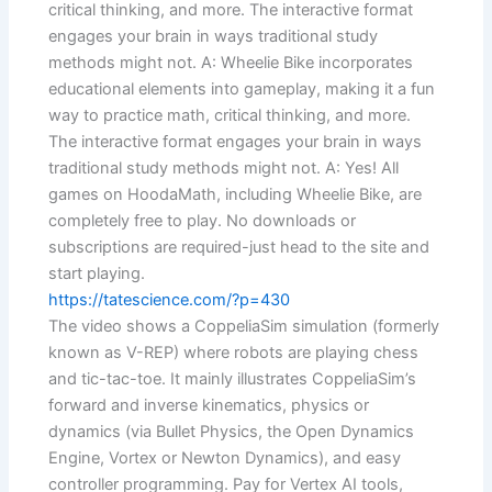
critical thinking, and more. The interactive format
engages your brain in ways traditional study
methods might not. A: Wheelie Bike incorporates
educational elements into gameplay, making it a fun
way to practice math, critical thinking, and more.
The interactive format engages your brain in ways
traditional study methods might not. A: Yes! All
games on HoodaMath, including Wheelie Bike, are
completely free to play. No downloads or
subscriptions are required-just head to the site and
start playing.
https://tatescience.com/?p=430
The video shows a CoppeliaSim simulation (formerly
known as V-REP) where robots are playing chess
and tic-tac-toe. It mainly illustrates CoppeliaSim’s
forward and inverse kinematics, physics or
dynamics (via Bullet Physics, the Open Dynamics
Engine, Vortex or Newton Dynamics), and easy
controller programming. Pay for Vertex AI tools,