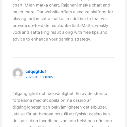
chart, Milan matka chart, Rajdhani matka chart and
much more. Our website offers a secure platform for
playing Indian satta matka. In addition to that we
provide up-to-date results like SattaMatta, weekly
Jodi and satta king result along with free tips and
advice to enhance your gaming strategy.
cdqqgfdqf
2026-01-18 18:05
Tillgänglighet och bekvämlighet: En av de största
fördelarna med att spela online casino är
tillgängligheten och bekvämligheten det erbjuder.
Istället för att behöva resa till ett fysiskt casino kan
du spela dina favoritspel var som helst och när som