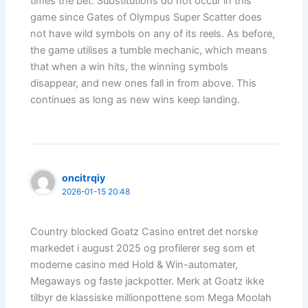
times the bet. Substitutions do not occur in this
game since Gates of Olympus Super Scatter does
not have wild symbols on any of its reels. As before,
the game utilises a tumble mechanic, which means
that when a win hits, the winning symbols
disappear, and new ones fall in from above. This
continues as long as new wins keep landing.
oncitrqiy
2026-01-15 20:48
Country blocked Goatz Casino entret det norske
markedet i august 2025 og profilerer seg som et
moderne casino med Hold & Win-automater,
Megaways og faste jackpotter. Merk at Goatz ikke
tilbyr de klassiske millionpottene som Mega Moolah