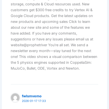
storage, compute & Cloud resources used. New
customers get $300 free credits to try Vertex AI &
Google Cloud products. Get the latest updates on
new products and upcoming sales Click to learn
about our new site and some of the features we
have added. If you have any comments,
suggestions or have any issues please email us at
website@prophetriver You’re all set. We send a
newsletter every month—stay tuned for the next
one! This video shows a visual comparison between
the 5 physics engines supported in CoppeliaSim:
MuJoCo, Bullet, ODE, Vortex and Newton.
fwlsmvemo
2026-01-17 17:33