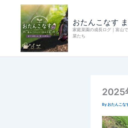
内
容
を
おたんこなす 
ス
家庭菜園の成長ログ｜富山
キ
菜たち
ッ
プ
202
By
おたんこな