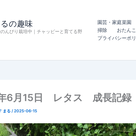
まるの趣味
園芸・家庭菜園 
掃除
おたん
でのんびり栽培中｜チャッピーと育てる野
プライバシーポ
5年6月15日 レタス 成長記録
す まる
/
2025-06-15