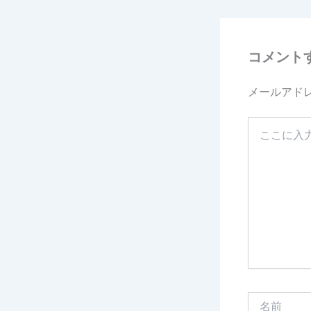
コメント
メールアド
こ
こ
に
入
力…
名