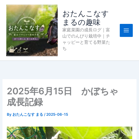
内
容
おたんこなす
を
まるの趣味
ス
家庭菜園の成長ログ｜富
キ
山でのんびり栽培中｜チ
ッ
ャッピーと育てる野菜た
プ
ち
2025年6月15日 かぼちゃ
成長記録
By
おたんこなす まる
/
2025-06-15