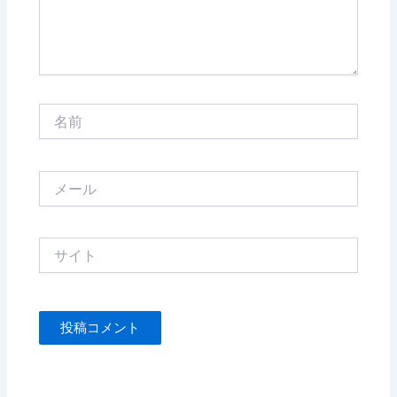
名
前
メ
ー
ル
サ
イ
ト