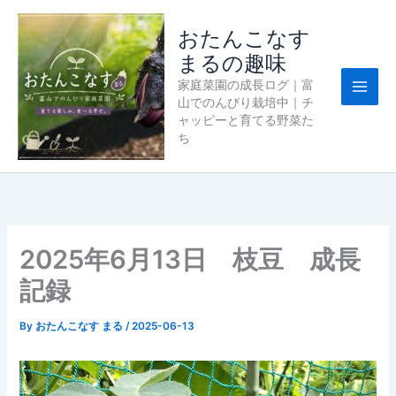
内
容
おたんこなす
を
まるの趣味
ス
家庭菜園の成長ログ｜富
キ
山でのんびり栽培中｜チ
ッ
ャッピーと育てる野菜た
プ
ち
2025年6月13日 枝豆 成長
記録
By
おたんこなす まる
/
2025-06-13