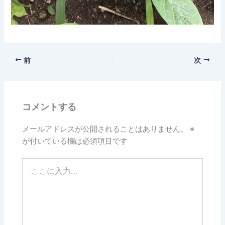
前
次
コメントする
メールアドレスが公開されることはありません。
※
が付いている欄は必須項目です
こ
こ
に
入
力…