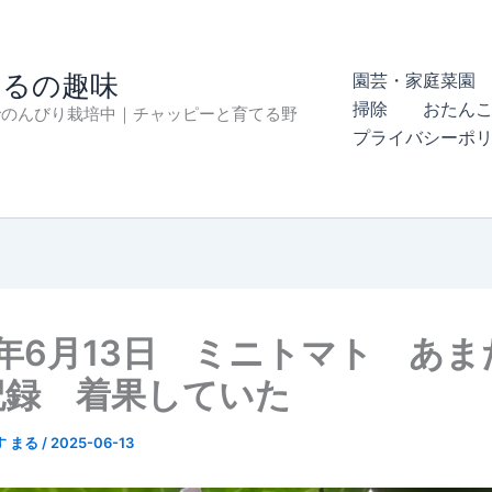
まるの趣味
園芸・家庭菜園 
掃除
おたん
でのんびり栽培中｜チャッピーと育てる野
プライバシーポ
5年6月13日 ミニトマト あ
記録 着果していた
す まる
/
2025-06-13