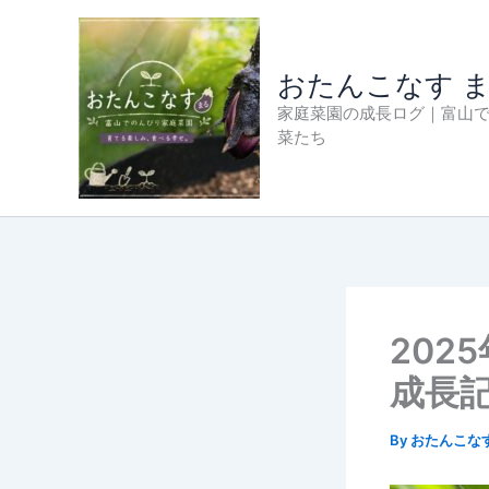
内
容
を
おたんこなす 
ス
家庭菜園の成長ログ｜富山
キ
菜たち
ッ
プ
202
成長
By
おたんこな