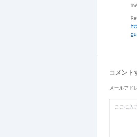
me
Re
ht
gu
コメント
メールアド
こ
こ
に
入
力…