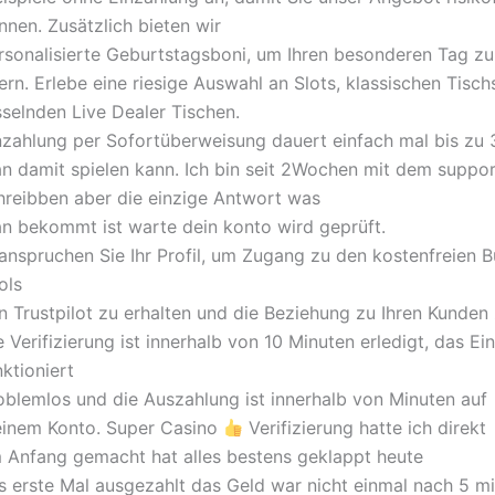
nnen. Zusätzlich bieten wir
rsonalisierte Geburtstagsboni, um Ihren besonderen Tag zu
iern. Erlebe eine riesige Auswahl an Slots, klassischen Tisc
sselnden Live Dealer Tischen.
nzahlung per Sofortüberweisung dauert einfach mal bis zu 
n damit spielen kann. Ich bin seit 2Wochen mit dem suppo
hreibben aber die einzige Antwort was
n bekommt ist warte dein konto wird geprüft.
anspruchen Sie Ihr Profil, um Zugang zu den kostenfreien B
ols
n Trustpilot zu erhalten und die Beziehung zu Ihren Kunden 
e Verifizierung ist innerhalb von 10 Minuten erledigt, das Ei
nktioniert
oblemlos und die Auszahlung ist innerhalb von Minuten auf
inem Konto. Super Casino
Verifizierung hatte ich direkt
 Anfang gemacht hat alles bestens geklappt heute
s erste Mal ausgezahlt das Geld war nicht einmal nach 5 mi