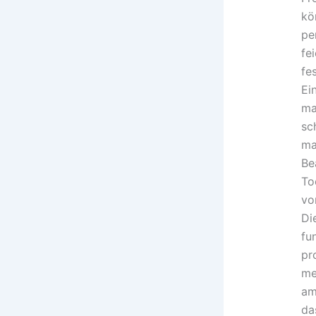
kö
pe
fe
fe
Ei
ma
sc
ma
Be
To
vo
Di
fu
pr
me
am
da