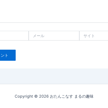
メ
サ
ー
イ
ル
ト
Copyright © 2026 おたんこなす まるの趣味