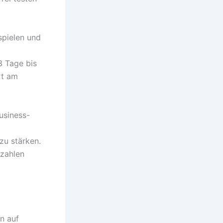
hspielen und
3 Tage bis
rt am
usiness-
zu stärken.
nzahlen
n auf