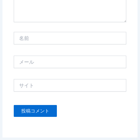
名
前
メ
ー
ル
サ
イ
ト