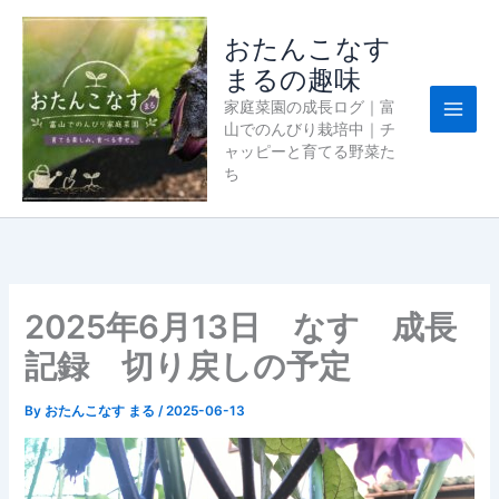
内
容
おたんこなす
を
まるの趣味
ス
家庭菜園の成長ログ｜富
キ
山でのんびり栽培中｜チ
ッ
ャッピーと育てる野菜た
プ
ち
2025年6月13日 なす 成長
記録 切り戻しの予定
By
おたんこなす まる
/
2025-06-13