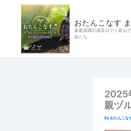
内
容
を
おたんこなす 
ス
家庭菜園の成長ログ｜富山
キ
菜たち
ッ
プ
202
親ヅ
By
おたんこな