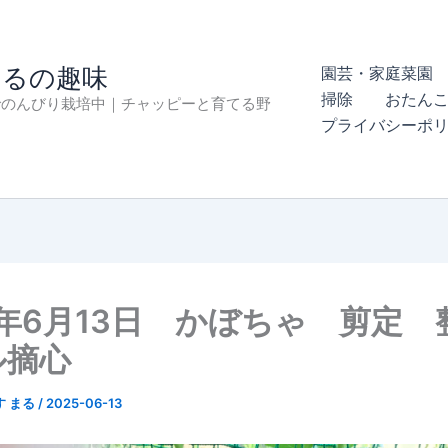
まるの趣味
園芸・家庭菜園 
掃除
おたん
でのんびり栽培中｜チャッピーと育てる野
プライバシーポ
5年6月13日 かぼちゃ 剪定
ル摘心
す まる
/
2025-06-13