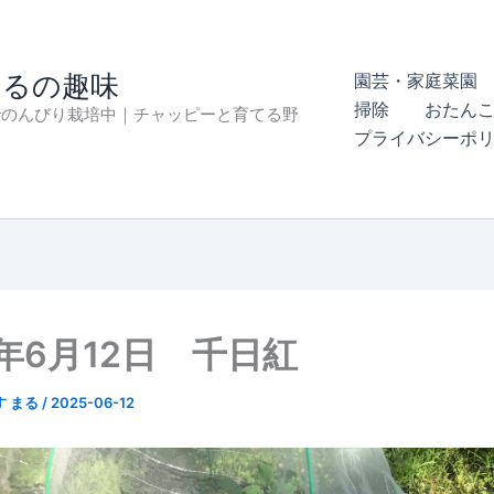
まるの趣味
園芸・家庭菜園 
掃除
おたん
でのんびり栽培中｜チャッピーと育てる野
プライバシーポ
5年6月12日 千日紅
す まる
/
2025-06-12