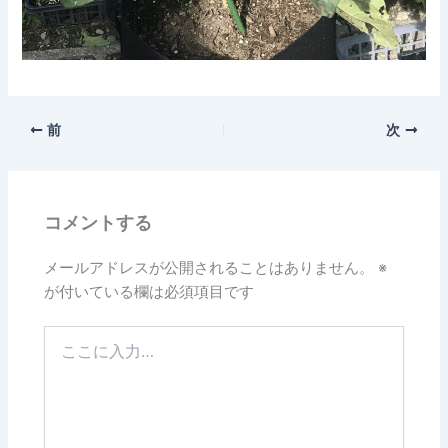
前
次
コメントする
メールアドレスが公開されることはありません。
※
が付いている欄は必須項目です
こ
こ
に
入
力…