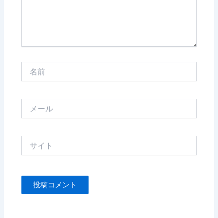
名
前
メ
ー
ル
サ
イ
ト