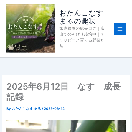
内
容
おたんこなす
を
まるの趣味
ス
家庭菜園の成長ログ｜富
キ
山でのんびり栽培中｜チ
ッ
ャッピーと育てる野菜た
プ
ち
2025年6月12日 なす 成長
記録
By
おたんこなす まる
/
2025-06-12