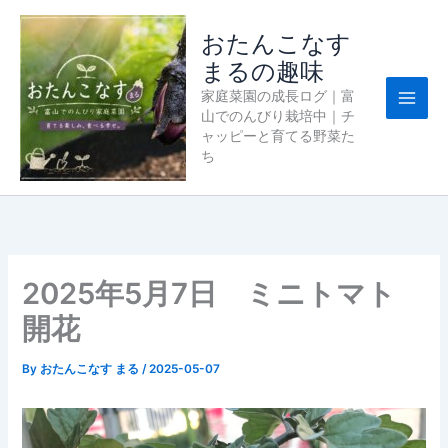
内
容
おたんこなす
を
まるの趣味
ス
家庭菜園の成長ログ｜富
キ
山でのんびり栽培中｜チ
ッ
ャッピーと育てる野菜た
プ
ち
2025年5月7日 ミニトマト
開花
By
おたんこなす まる
/
2025-05-07