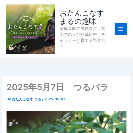
内
容
おたんこなす
を
まるの趣味
ス
家庭菜園の成長ログ｜富
キ
山でのんびり栽培中｜チ
ッ
ャッピーと育てる野菜た
プ
ち
2025年5月7日 つるバラ
By
おたんこなす まる
/
2025-05-07