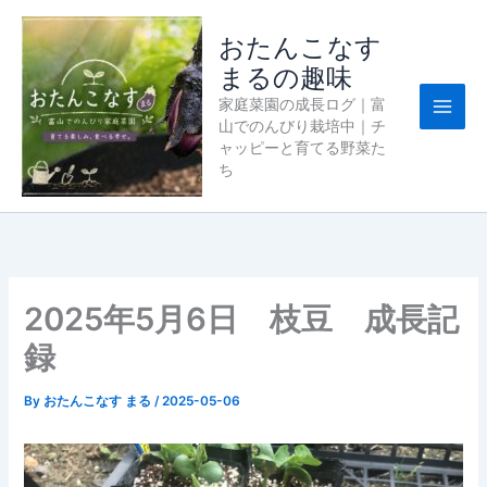
内
容
おたんこなす
を
まるの趣味
ス
家庭菜園の成長ログ｜富
キ
山でのんびり栽培中｜チ
ッ
ャッピーと育てる野菜た
プ
ち
2025年5月6日 枝豆 成長記
録
By
おたんこなす まる
/
2025-05-06