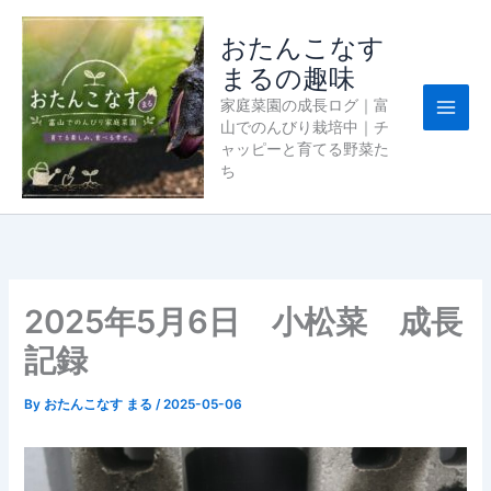
内
容
おたんこなす
を
まるの趣味
ス
家庭菜園の成長ログ｜富
キ
山でのんびり栽培中｜チ
ッ
ャッピーと育てる野菜た
プ
ち
2025年5月6日 小松菜 成長
記録
By
おたんこなす まる
/
2025-05-06