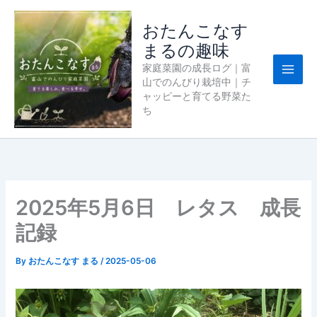
内
容
おたんこなす
を
まるの趣味
ス
家庭菜園の成長ログ｜富
キ
山でのんびり栽培中｜チ
ッ
ャッピーと育てる野菜た
プ
ち
2025年5月6日 レタス 成長
記録
By
おたんこなす まる
/
2025-05-06