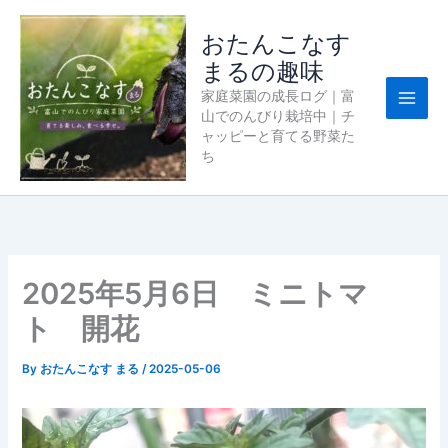
内
容
おたんこなす
を
まるの趣味
ス
家庭菜園の成長ログ｜富
キ
山でのんびり栽培中｜チ
ッ
ャッピーと育てる野菜た
プ
ち
2025年5月6日 ミニトマ
ト 開花
By
おたんこなす まる
/
2025-05-06