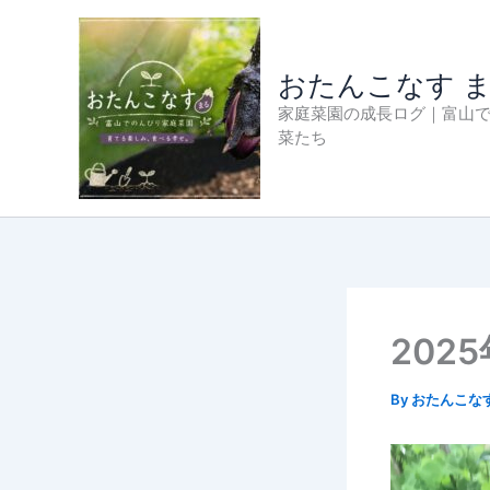
内
容
を
おたんこなす 
ス
家庭菜園の成長ログ｜富山
キ
菜たち
ッ
プ
202
By
おたんこな