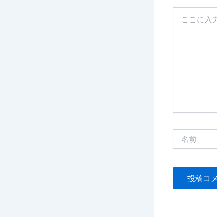
こ
こ
に
入
力…
名
前