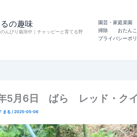
まるの趣味
園芸・家庭菜園 
掃除
おたん
でのんびり栽培中｜チャッピーと育てる野
プライバシーポ
5年5月6日 ばら レッド・ク
す まる
/
2025-05-06