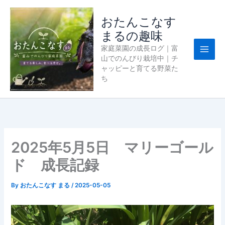
内
容
おたんこなす
を
まるの趣味
ス
家庭菜園の成長ログ｜富
キ
山でのんびり栽培中｜チ
ッ
ャッピーと育てる野菜た
プ
ち
2025年5月5日 マリーゴール
ド 成長記録
By
おたんこなす まる
/
2025-05-05