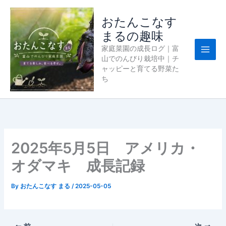
内
容
おたんこなす
を
まるの趣味
ス
家庭菜園の成長ログ｜富
キ
山でのんびり栽培中｜チ
ッ
ャッピーと育てる野菜た
プ
ち
2025年5月5日 アメリカ・
オダマキ 成長記録
By
おたんこなす まる
/
2025-05-05