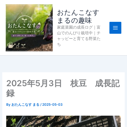
内
容
おたんこなす
を
まるの趣味
ス
家庭菜園の成長ログ｜富
キ
山でのんびり栽培中｜チ
ッ
ャッピーと育てる野菜た
プ
ち
2025年5月3日 枝豆 成長記
録
By
おたんこなす まる
/
2025-05-03