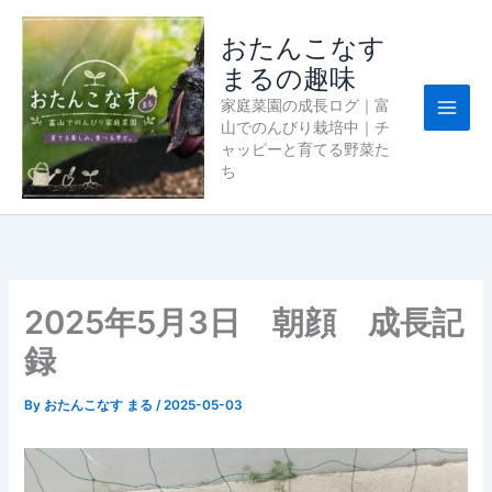
内
容
おたんこなす
を
まるの趣味
ス
家庭菜園の成長ログ｜富
キ
山でのんびり栽培中｜チ
ッ
ャッピーと育てる野菜た
プ
ち
2025年5月3日 朝顔 成長記
録
By
おたんこなす まる
/
2025-05-03