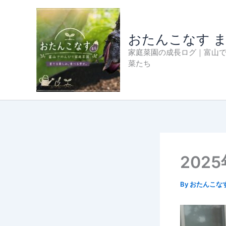
内
容
を
おたんこなす 
ス
家庭菜園の成長ログ｜富山
キ
菜たち
ッ
プ
202
By
おたんこな