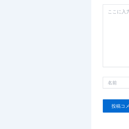
こ
こ
に
入
力…
名
前