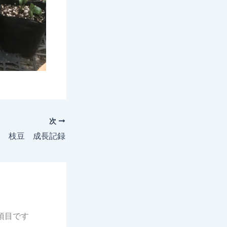
次
3日 枝豆 成長記録
項目です