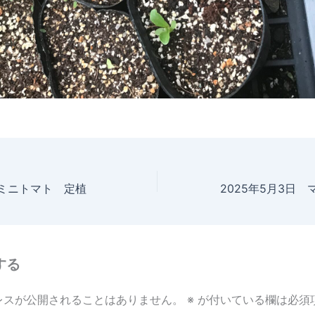
 ミニトマト 定植
する
レスが公開されることはありません。
※
が付いている欄は必須