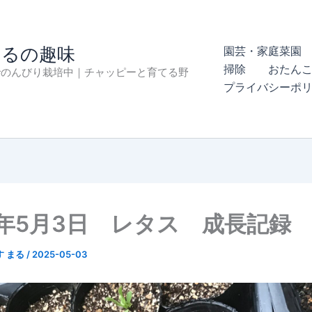
まるの趣味
園芸・家庭菜園 
掃除
おたん
でのんびり栽培中｜チャッピーと育てる野
プライバシーポ
5年5月3日 レタス 成長記録
す まる
/
2025-05-03