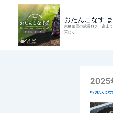
内
容
を
おたんこなす 
ス
家庭菜園の成長ログ｜富山
キ
菜たち
ッ
プ
202
By
おたんこな