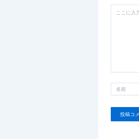
こ
こ
に
入
力…
名
前