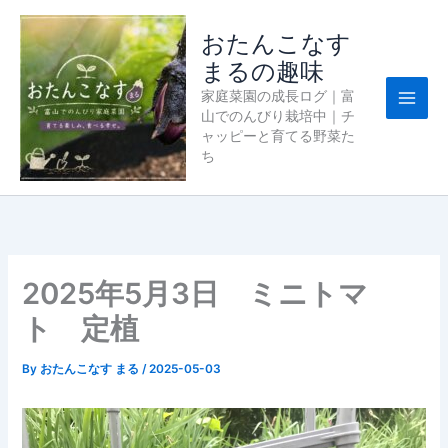
内
容
おたんこなす
を
まるの趣味
ス
家庭菜園の成長ログ｜富
キ
山でのんびり栽培中｜チ
ッ
ャッピーと育てる野菜た
プ
ち
2025年5月3日 ミニトマ
ト 定植
By
おたんこなす まる
/
2025-05-03