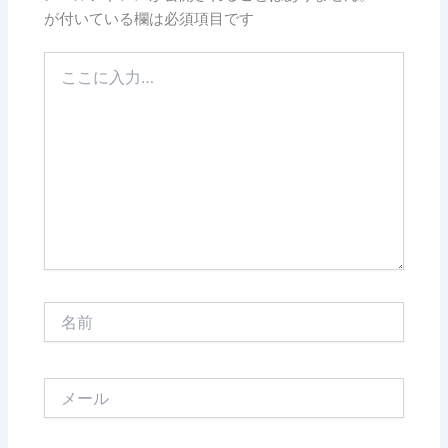
が付いている欄は必須項目です
こ
こ
に
入
力…
名
前
メ
ー
ル