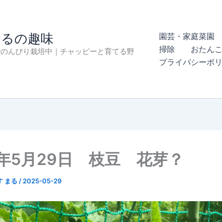
まるの趣味
園芸・家庭菜園 
掃除
おたん
でのんびり栽培中｜チャッピーと育てる野
プライバシーポ
5年5月29日 枝豆 花芽？
す まる
/
2025-05-29