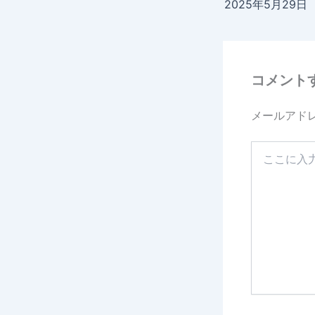
コメント
メールアド
こ
こ
に
入
力…