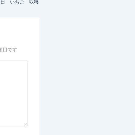
29日 いちご 収穫
項目です