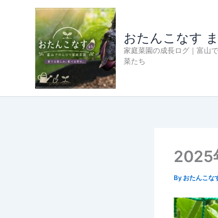
内
容
を
おたんこなす 
ス
家庭菜園の成長ログ｜富山
キ
菜たち
ッ
プ
202
By
おたんこな