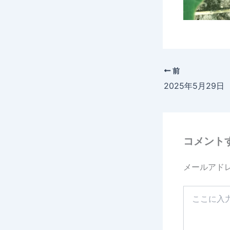
前
コメント
メールアド
こ
こ
に
入