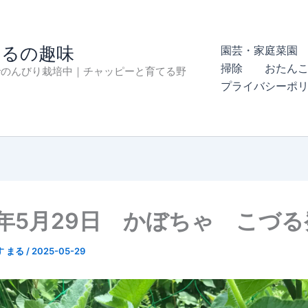
まるの趣味
園芸・家庭菜園 
掃除
おたん
でのんびり栽培中｜チャッピーと育てる野
プライバシーポ
5年5月29日 かぼちゃ こづ
す まる
/
2025-05-29