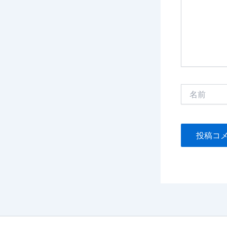
力…
名
前