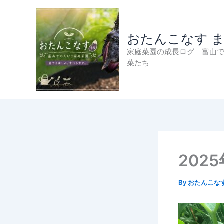
内
容
を
おたんこなす 
ス
家庭菜園の成長ログ｜富山
キ
菜たち
ッ
プ
202
By
おたんこな