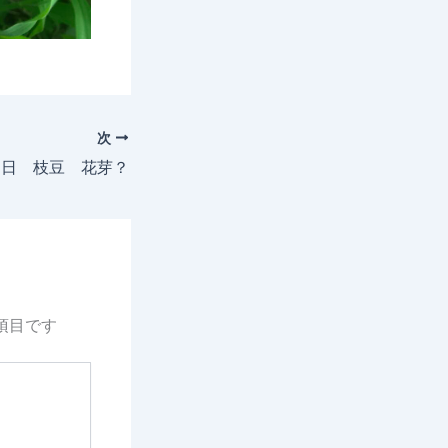
次
29日 枝豆 花芽？
項目です