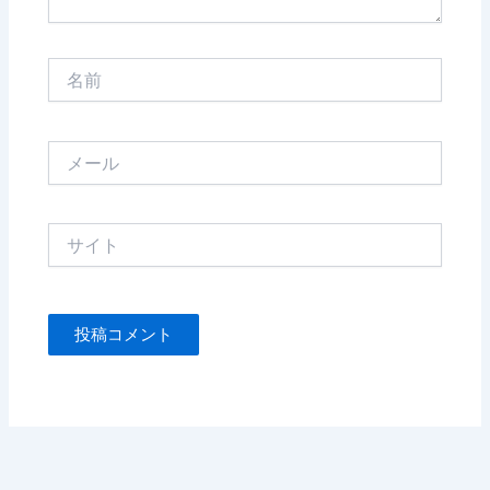
名
前
メ
ー
ル
サ
イ
ト