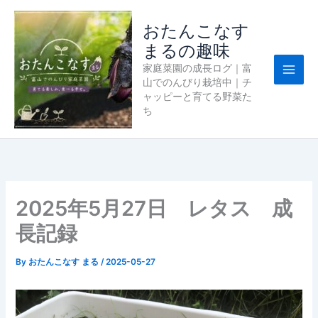
内
容
おたんこなす
を
まるの趣味
ス
家庭菜園の成長ログ｜富
キ
山でのんびり栽培中｜チ
ッ
ャッピーと育てる野菜た
プ
ち
2025年5月27日 レタス 成
長記録
By
おたんこなす まる
/
2025-05-27