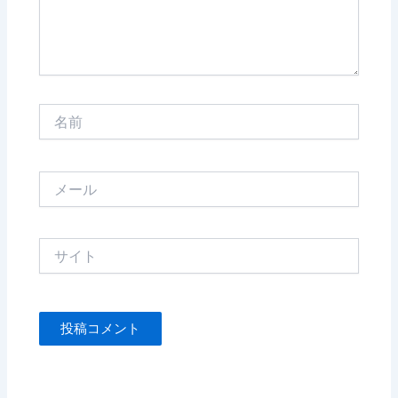
名
前
メ
ー
ル
サ
イ
ト