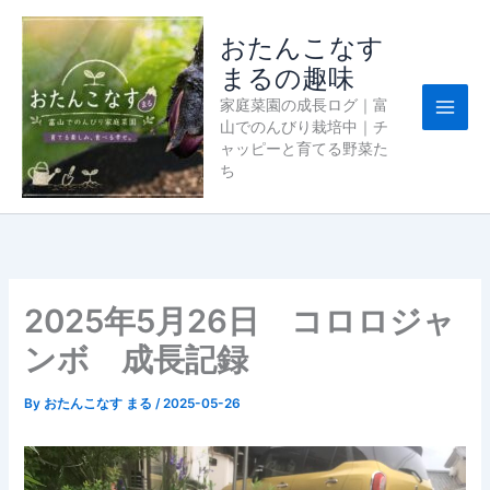
内
容
おたんこなす
を
まるの趣味
ス
家庭菜園の成長ログ｜富
キ
山でのんびり栽培中｜チ
ッ
ャッピーと育てる野菜た
プ
ち
2025年5月26日 コロロジャ
ンボ 成長記録
By
おたんこなす まる
/
2025-05-26