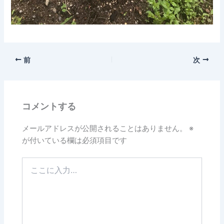
前
次
コメントする
メールアドレスが公開されることはありません。
※
が付いている欄は必須項目です
こ
こ
に
入
力…