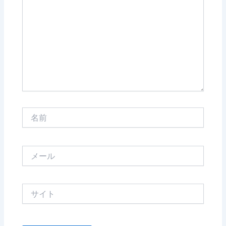
に
入
力…
名
前
メ
ー
ル
サ
イ
ト