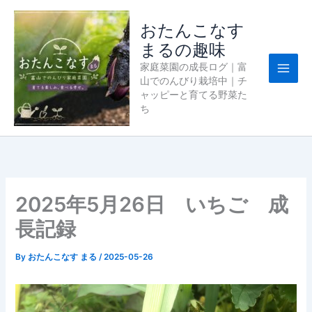
内
容
おたんこなす
を
まるの趣味
ス
家庭菜園の成長ログ｜富
キ
山でのんびり栽培中｜チ
ッ
ャッピーと育てる野菜た
プ
ち
2025年5月26日 いちご 成
長記録
By
おたんこなす まる
/
2025-05-26