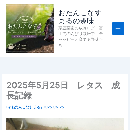
内
容
おたんこなす
を
まるの趣味
ス
家庭菜園の成長ログ｜富
キ
山でのんびり栽培中｜チ
ッ
ャッピーと育てる野菜た
プ
ち
2025年5月25日 レタス 成
長記録
By
おたんこなす まる
/
2025-05-25