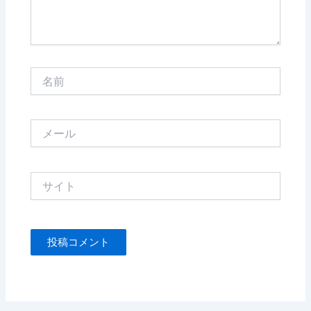
名
前
メ
ー
ル
サ
イ
ト