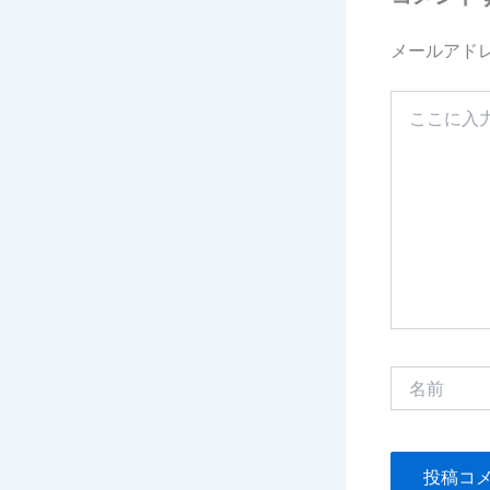
メールアド
こ
こ
に
入
力…
名
前