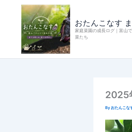
内
容
を
おたんこなす 
ス
家庭菜園の成長ログ｜富山
キ
菜たち
ッ
プ
202
By
おたんこな