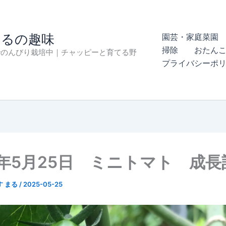
まるの趣味
園芸・家庭菜園 
掃除
おたん
でのんびり栽培中｜チャッピーと育てる野
プライバシーポ
5年5月25日 ミニトマト 成長
す まる
/
2025-05-25