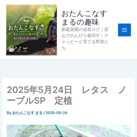
内
容
おたんこなす
を
まるの趣味
ス
家庭菜園の成長ログ｜富
キ
山でのんびり栽培中｜チ
ッ
ャッピーと育てる野菜た
プ
ち
2025年5月24日 レタス ノ
ーブルSP 定植
By
おたんこなす まる
/
2025-05-24