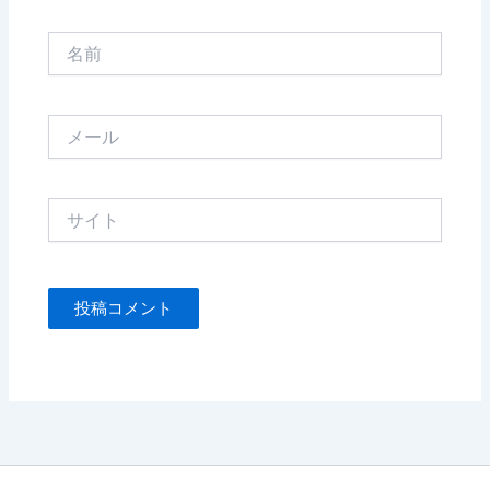
名
前
メ
ー
ル
サ
イ
ト