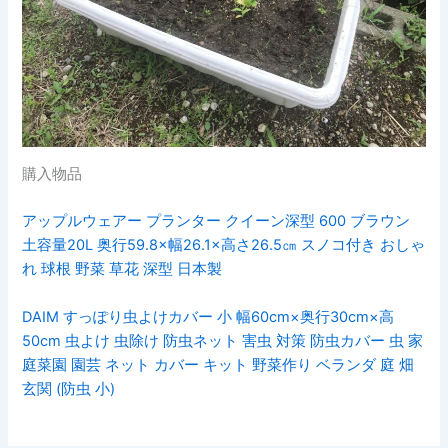
購入物品
アップルウェアー プランター クイーン深型 600 ブラウン
土容量20L 奥行59.8×幅26.1×高さ26.5㎝ スノコ付き おしゃ
れ 球根 野菜 草花 深型 日本製
DAIM すっぽり虫よけカバー 小 幅60cm×奥行30cm×高
50cm 虫よけ 虫除け 防虫ネット 害虫 対策 防虫カバー 虫 家
庭菜園 園芸 ネット カバー キット 野菜作り ベランダ 庭 畑
玄関 (防虫 小)