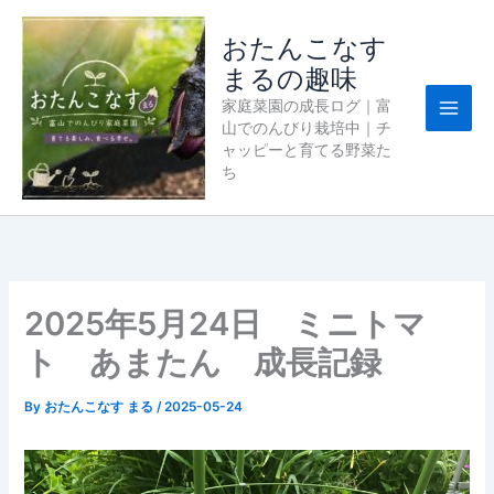
内
容
おたんこなす
を
まるの趣味
ス
家庭菜園の成長ログ｜富
キ
山でのんびり栽培中｜チ
ッ
ャッピーと育てる野菜た
プ
ち
2025年5月24日 ミニトマ
ト あまたん 成長記録
By
おたんこなす まる
/
2025-05-24