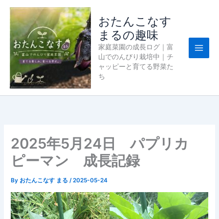
内
容
おたんこなす
を
まるの趣味
ス
家庭菜園の成長ログ｜富
キ
山でのんびり栽培中｜チ
ッ
ャッピーと育てる野菜た
プ
ち
2025年5月24日 パプリカ
ピーマン 成長記録
By
おたんこなす まる
/
2025-05-24